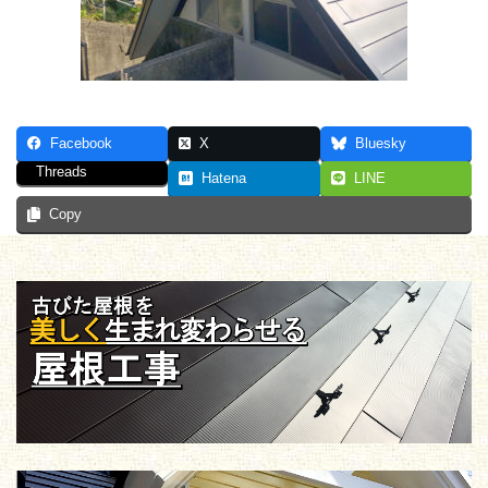
Facebook
X
Bluesky
Threads
Hatena
LINE
Copy