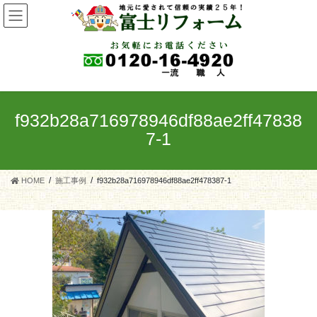
コ
ナ
ン
ビ
テ
ゲ
ン
ー
ツ
シ
へ
ョ
ス
ン
キ
に
f932b28a716978946df88ae2ff47838
ッ
移
7-1
プ
動
HOME
施工事例
f932b28a716978946df88ae2ff478387-1